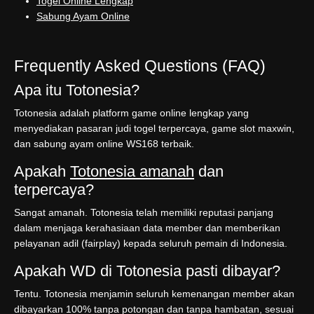
Togel Online Lengkap
Sabung Ayam Online
Frequently Asked Questions (FAQ)
Apa itu Totonesia?
Totonesia adalah platform game online lengkap yang
menyediakan pasaran judi togel terpercaya, game slot maxwin,
dan sabung ayam online WS168 terbaik.
Apakah
Totonesia amanah
dan
terpercaya?
Sangat amanah. Totonesia telah memiliki reputasi panjang
dalam menjaga kerahasiaan data member dan memberikan
pelayanan adil (fairplay) kepada seluruh pemain di Indonesia.
Apakah WD di Totonesia pasti dibayar?
Tentu. Totonesia menjamin seluruh kemenangan member akan
dibayarkan 100% tanpa potongan dan tanpa hambatan, sesuai