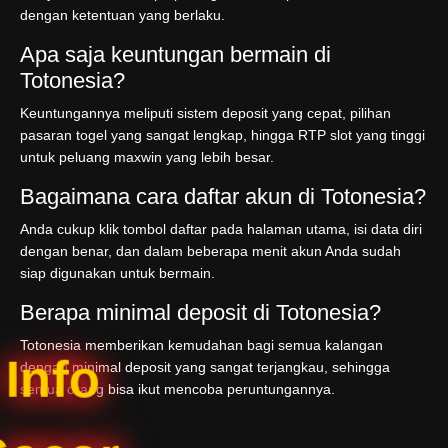
dengan ketentuan yang berlaku.
Apa saja keuntungan bermain di
Totonesia?
Keuntungannya meliputi sistem deposit yang cepat, pilihan
pasaran togel yang sangat lengkap, hingga RTP slot yang tinggi
untuk peluang maxwin yang lebih besar.
Bagaimana cara daftar akun di Totonesia?
Anda cukup klik tombol daftar pada halaman utama, isi data diri
dengan benar, dan dalam beberapa menit akun Anda sudah
siap digunakan untuk bermain.
Berapa minimal deposit di Totonesia?
Totonesia memberikan kemudahan bagi semua kalangan
dengan minimal deposit yang sangat terjangkau, sehingga
semua orang bisa ikut mencoba peruntungannya.