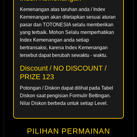
Kemenangan atas taruhan anda / Index
Kemenangan akan ditetapkan sesuai aturan
pasar dan TOTONESIA selalu memberikan
yang terbaik. Mohon Selalu memperhatikan
Index Kemenangan anda setiap
bertransaksi, karena Index Kemenangan
tersebut dapat berubah sewaktu - waktu.
Discount / NO DISCOUNT /
PRIZE 123
Potongan / Diskon dapat dilihat pada Tabel
Diskon saat pengisian Formulir Bettingan.
Nilai Diskon berbeda untuk setiap Level.
PILIHAN PERMAINAN