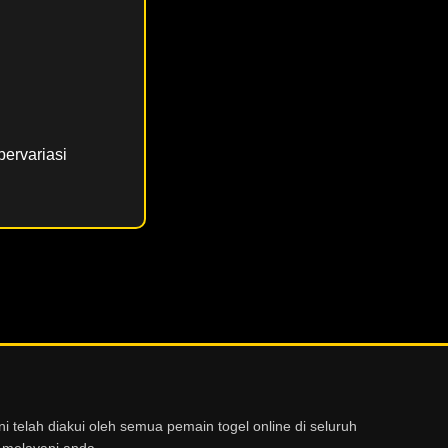
bervariasi
telah diakui oleh semua pemain togel online di seluruh