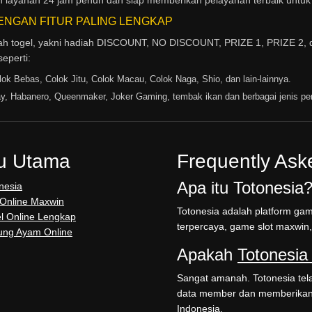
an layanan 24 jam penuh dan siap memberikan pelayanan terbaik untuk
ENGAN FITUR PALING LENGKAP
ah togel, yakni hadiah DISCOUNT, NO DISCOUNT, PRIZE 1, PRIZE 2,
eperti:
 Bebas, Colok Jitu, Colok Macau, Colok Naga, Shio, dan lain-lainnya.
y, Habanero, Queenmaker, Joker Gaming, tembak ikan dan berbagai jenis pe
u Utama
Frequently Ask
Apa itu Totonesia
nesia
 Online Maxwin
Totonesia adalah platform gam
l Online Lengkap
terpercaya, game slot maxwin
ung Ayam Online
Apakah
Totonesi
Sangat amanah. Totonesia tel
data member dan memberikan p
Indonesia.