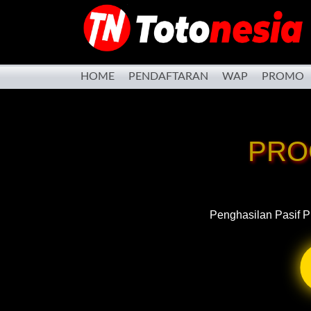
HOME
PENDAFTARAN
WAP
PROMO
PRO
Penghasilan Pasif P