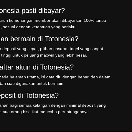
nesia pasti dibayar?
eluruh kemenangan member akan dibayarkan 100% tanpa
 sesuai dengan ketentuan yang berlaku.
an bermain di Totonesia?
 deposit yang cepat, pilihan pasaran togel yang sangat
 tinggi untuk peluang maxwin yang lebih besar.
ftar akun di Totonesia?
 pada halaman utama, isi data diri dengan benar, dan dalam
ah siap digunakan untuk bermain.
posit di Totonesia?
han bagi semua kalangan dengan minimal deposit yang
semua orang bisa ikut mencoba peruntungannya.