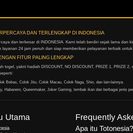
RPERCAYA DAN TERLENGKAP DI INDONESIA
 dan terbesar di INDONESIA. Kami telah berdiri sejak lama dan kini 
an layanan 24 jam penuh dan siap memberikan pelayanan terbaik untuk
ENGAN FITUR PALING LENGKAP
ah togel, yakni hadiah DISCOUNT, NO DISCOUNT, PRIZE 1, PRIZE 2,
eperti:
 Bebas, Colok Jitu, Colok Macau, Colok Naga, Shio, dan lain-lainnya.
y, Habanero, Queenmaker, Joker Gaming, tembak ikan dan berbagai jenis pe
u Utama
Frequently Ask
Apa itu Totonesia
nesia