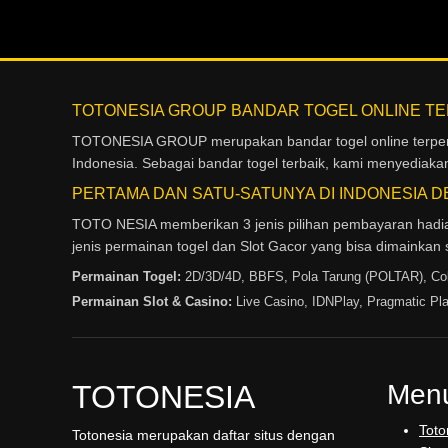
TOTONESIA GROUP BANDAR TOGEL ONLINE TE
TOTONESIA GROUP merupakan bandar togel online terpercaya
Indonesia. Sebagai bandar togel terbaik, kami menyediak
PERTAMA DAN SATU-SATUNYA DI INDONESIA D
TOTO NESIA memberikan 3 jenis pilihan pembayaran hadi
jenis permainan togel dan Slot Gacor yang bisa dimainkan s
Permainan Togel:
2D/3D/4D, BBFS, Pola Tarung (POLTAR), Colok
Permainan Slot & Casino:
Live Casino, IDNPlay, Pragmatic Pla
TOTONESIA
Men
Toto
Totonesia merupakan daftar situs dengan