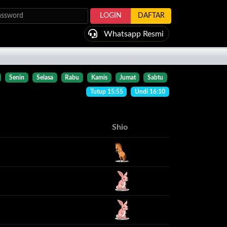
LOGIN
DAFTAR
Whatsapp Resmi
Senin
Selasa
Rabu
Kamis
Jumat
Sabtu
Tutup 15:55
Undi 16:10
Shio