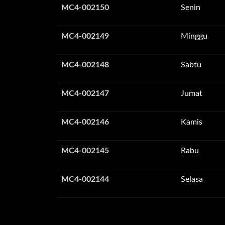
MC4-002150
Senin
MC4-002149
Minggu
MC4-002148
Sabtu
MC4-002147
Jumat
MC4-002146
Kamis
MC4-002145
Rabu
MC4-002144
Selasa