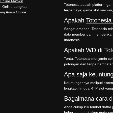
 Online Maxwin
Totonesia adalah platform gam
l Online Lengkap
terpercaya, game slot maxwin
ung Ayam Online
Apakah
Totonesi
Sangat amanah. Totonesia tel
data member dan memberikan p
Indonesia.
Apakah WD di Toto
Tentu. Totonesia menjamin s
potongan dan tanpa hambatan,
Apa saja keuntung
Keuntungannya meliputi sistem
lengkap, hingga RTP slot yang
Bagaimana cara da
Anda cukup klik tombol daftar
beberapa menit akun Anda sud