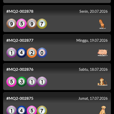
#MQ2-002878
Senin, 20.07.2026
#MQ2-002877
Minggu, 19.07.2026
#MQ2-002876
Sabtu, 18.07.2026
#MQ2-002875
Jumat, 17.07.2026