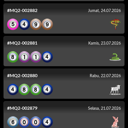
#MQ2-002882
Jumat, 24.07.2026
#MQ2-002881
Kamis, 23.07.2026
#MQ2-002880
Rabu, 22.07.2026
#MQ2-002879
Selasa, 21.07.2026