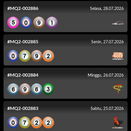
#MQ2-002886
Selasa, 28.07.2026
#MQ2-002885
Senin, 27.07.2026
#MQ2-002884
Minggu, 26.07.2026
#MQ2-002883
Sabtu, 25.07.2026