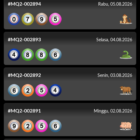
#MQ2-002894
Rabu, 05.08.2026
#MQ2-002893
Selasa, 04.08.2026
#MQ2-002892
Senin, 03.08.2026
#MQ2-002891
Minggu, 02.08.2026