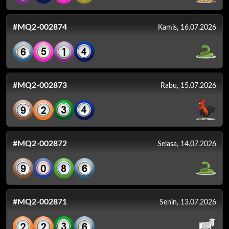
#MQ2-002874
Kamis, 16.07.2026
#MQ2-002873
Rabu, 15.07.2026
#MQ2-002872
Selasa, 14.07.2026
#MQ2-002871
Senin, 13.07.2026