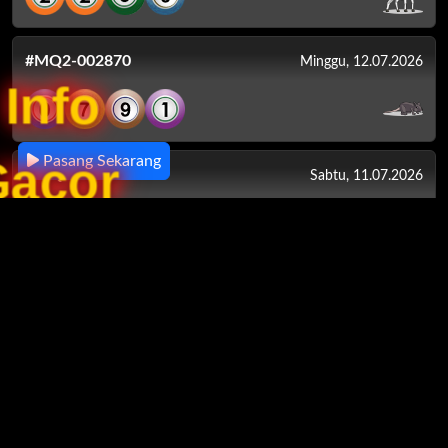
#MQ2-002870
Minggu, 12.07.2026
Pasang Sekarang
#MQ2-002869
Sabtu, 11.07.2026
#MQ2-002868
Jumat, 10.07.2026
#MQ2-002867
Kamis, 09.07.2026