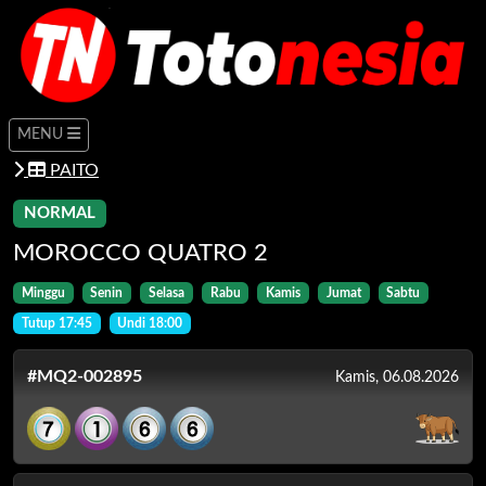
MENU
PAITO
NORMAL
MOROCCO QUATRO 2
Minggu
Senin
Selasa
Rabu
Kamis
Jumat
Sabtu
Tutup 17:45
Undi 18:00
#MQ2-002895
Kamis, 06.08.2026