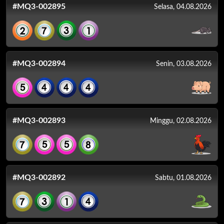
#MQ3-002895
Selasa, 04.08.2026
#MQ3-002894
Senin, 03.08.2026
#MQ3-002893
Minggu, 02.08.2026
#MQ3-002892
Sabtu, 01.08.2026