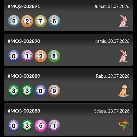
#MQ3-002891
Jumat, 31.07.2026
#MQ3-002890
Kamis, 30.07.2026
#MQ3-002889
Rabu, 29.07.2026
#MQ3-002888
Selasa, 28.07.2026