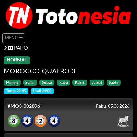
MENU
PAITO
NORMAL
MOROCCO QUATRO 3
Minggu
Senin
Selasa
Rabu
Kamis
Jumat
Sabtu
Tutup 20:45
Undi 21:00
#MQ3-002896
Rabu, 05.08.2026