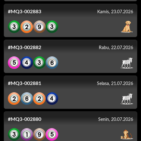
#MQ3-002883
Kamis, 23.07.2026
#MQ3-002882
Rabu, 22.07.2026
#MQ3-002881
Selasa, 21.07.2026
#MQ3-002880
Senin, 20.07.2026