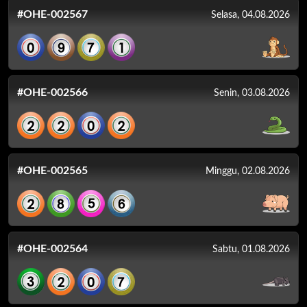
#OHE-002567
Selasa, 04.08.2026
#OHE-002566
Senin, 03.08.2026
#OHE-002565
Minggu, 02.08.2026
#OHE-002564
Sabtu, 01.08.2026