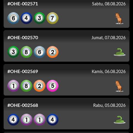
#OHE-002571
Sabtu, 08.08.2026
#OHE-002570
Jumat, 07.08.2026
#OHE-002569
Kamis, 06.08.2026
#OHE-002568
Rabu, 05.08.2026