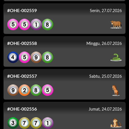
#OHE-002559
Senin, 27.07.2026
#OHE-002558
Minggu, 26.07.2026
#OHE-002557
Sabtu, 25.07.2026
#OHE-002556
Jumat, 24.07.2026