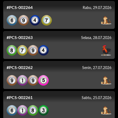
#PCS-002264
Rabu, 29.07.2026
#PCS-002263
Selasa, 28.07.2026
#PCS-002262
Senin, 27.07.2026
#PCS-002261
Sabtu, 25.07.2026