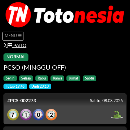
MENU
PAITO
NORMAL
PCSO (MINGGU OFF)
Senin
Selasa
Rabu
Kamis
Jumat
Sabtu
Tutup 19:45
Undi 20:10
#PCS-002273
Sabtu, 08.08.2026