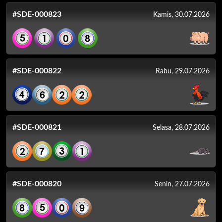
#SDE-000823
Kamis, 30.07.2026
#SDE-000822
Rabu, 29.07.2026
#SDE-000821
Selasa, 28.07.2026
#SDE-000820
Senin, 27.07.2026