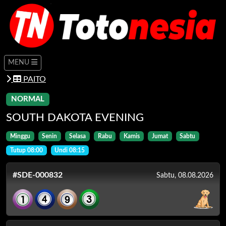
MENU
PAITO
NORMAL
SOUTH DAKOTA EVENING
Minggu
Senin
Selasa
Rabu
Kamis
Jumat
Sabtu
Tutup 08:00
Undi 08:15
#SDE-000832
Sabtu, 08.08.2026