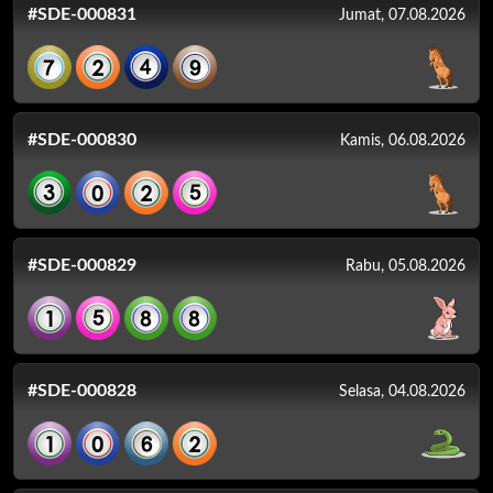
#SDE-000831
Jumat, 07.08.2026
#SDE-000830
Kamis, 06.08.2026
#SDE-000829
Rabu, 05.08.2026
#SDE-000828
Selasa, 04.08.2026