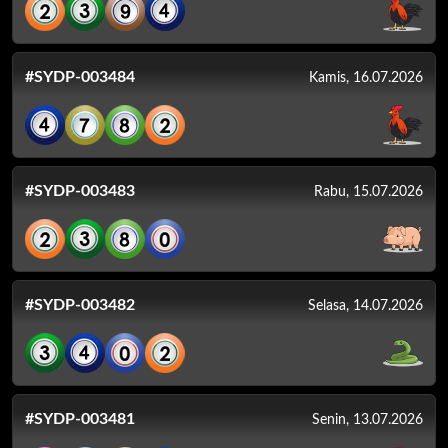
#SYDP-003484
Kamis, 16.07.2026
#SYDP-003483
Rabu, 15.07.2026
#SYDP-003482
Selasa, 14.07.2026
#SYDP-003481
Senin, 13.07.2026