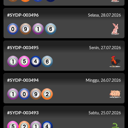
#SYDP-003496
Selasa, 28.07.2026
#SYDP-003495
Senin, 27.07.2026
#SYDP-003494
Minggu, 26.07.2026
#SYDP-003493
Sabtu, 25.07.2026