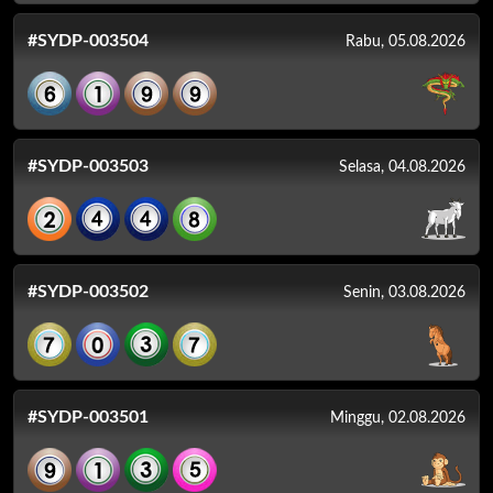
#SYDP-003504
Rabu, 05.08.2026
#SYDP-003503
Selasa, 04.08.2026
#SYDP-003502
Senin, 03.08.2026
#SYDP-003501
Minggu, 02.08.2026