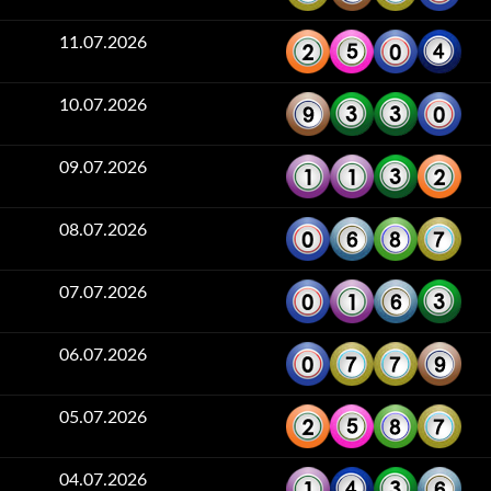
11.07.2026
10.07.2026
09.07.2026
08.07.2026
07.07.2026
06.07.2026
05.07.2026
04.07.2026