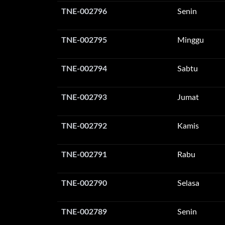
TNE-002796
Senin
TNE-002795
Minggu
TNE-002794
Sabtu
TNE-002793
Jumat
TNE-002792
Kamis
TNE-002791
Rabu
TNE-002790
Selasa
TNE-002789
Senin