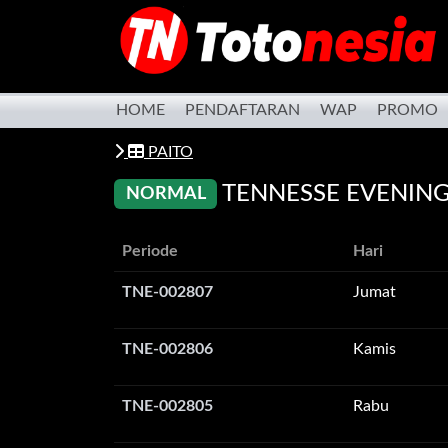
HOME
PENDAFTARAN
WAP
PROMO
PAITO
TENNESSE EVENIN
NORMAL
Periode
Hari
TNE-002807
Jumat
TNE-002806
Kamis
TNE-002805
Rabu