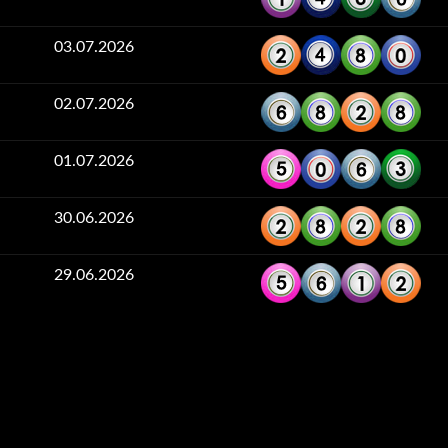
03.07.2026
02.07.2026
01.07.2026
30.06.2026
29.06.2026
28.06.2026
27.06.2026
26.06.2026