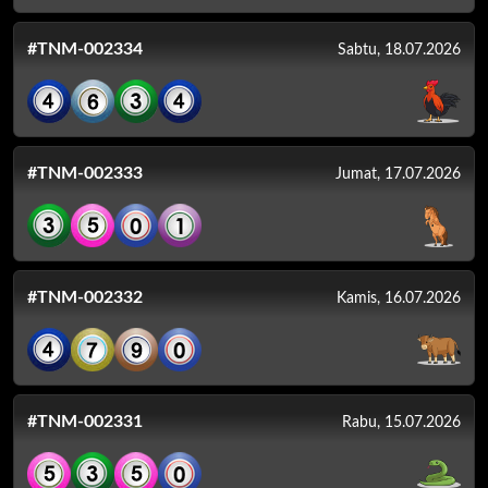
#TNM-002334
Sabtu, 18.07.2026
#TNM-002333
Jumat, 17.07.2026
#TNM-002332
Kamis, 16.07.2026
#TNM-002331
Rabu, 15.07.2026