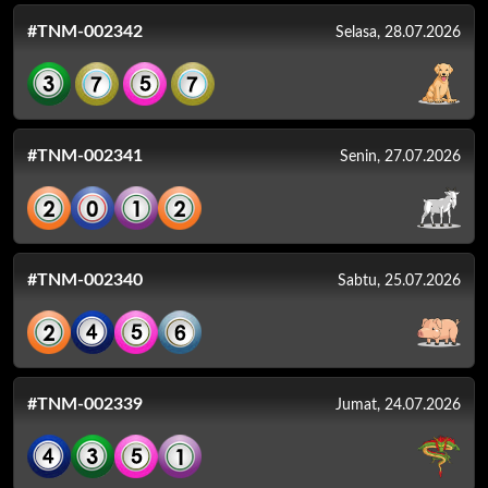
#TNM-002342
Selasa, 28.07.2026
#TNM-002341
Senin, 27.07.2026
#TNM-002340
Sabtu, 25.07.2026
#TNM-002339
Jumat, 24.07.2026