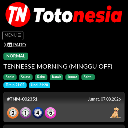
MENU
PAITO
NORMAL
TENNESSE MORNING (MINGGU OFF)
Senin
Selasa
Rabu
Kamis
Jumat
Sabtu
Tutup 21:05
Undi 21:20
#TNM-002351
Jumat, 07.08.2026