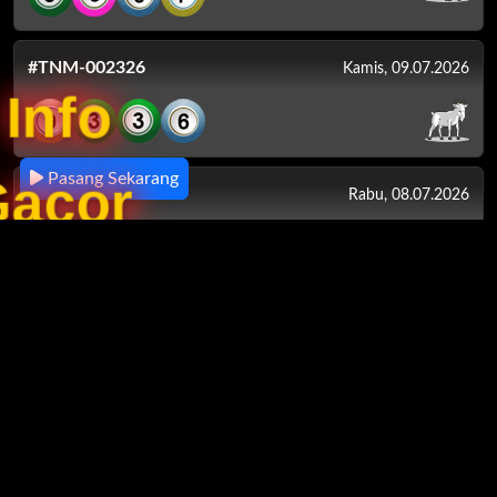
#TNM-002326
Kamis, 09.07.2026
Pasang Sekarang
#TNM-002325
Rabu, 08.07.2026
#TNM-002324
Selasa, 07.07.2026
#TNM-002323
Senin, 06.07.2026