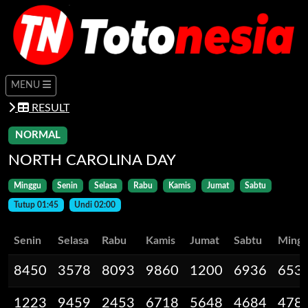
MENU
RESULT
NORMAL
NORTH CAROLINA DAY
Minggu
Senin
Selasa
Rabu
Kamis
Jumat
Sabtu
Tutup 01:45
Undi 02:00
Senin
Selasa
Rabu
Kamis
Jumat
Sabtu
Ming
8450
3578
8093
9860
1200
6936
653
1223
9459
2453
6718
5648
4684
478