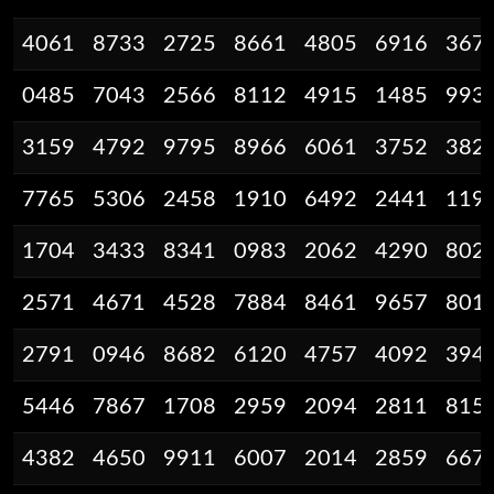
4061
8733
2725
8661
4805
6916
367
0485
7043
2566
8112
4915
1485
993
3159
4792
9795
8966
6061
3752
382
7765
5306
2458
1910
6492
2441
119
1704
3433
8341
0983
2062
4290
802
2571
4671
4528
7884
8461
9657
801
2791
0946
8682
6120
4757
4092
394
5446
7867
1708
2959
2094
2811
815
4382
4650
9911
6007
2014
2859
667