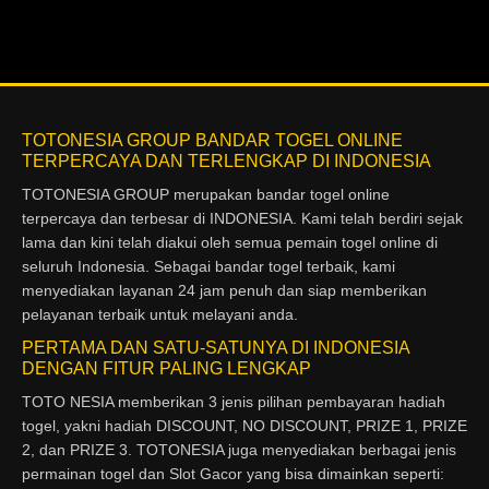
TOTONESIA GROUP BANDAR TOGEL ONLINE
TERPERCAYA DAN TERLENGKAP DI INDONESIA
TOTONESIA GROUP merupakan bandar togel online
terpercaya dan terbesar di INDONESIA. Kami telah berdiri sejak
lama dan kini telah diakui oleh semua pemain togel online di
seluruh Indonesia. Sebagai bandar togel terbaik, kami
menyediakan layanan 24 jam penuh dan siap memberikan
pelayanan terbaik untuk melayani anda.
PERTAMA DAN SATU-SATUNYA DI INDONESIA
DENGAN FITUR PALING LENGKAP
TOTO NESIA memberikan 3 jenis pilihan pembayaran hadiah
togel, yakni hadiah DISCOUNT, NO DISCOUNT, PRIZE 1, PRIZE
2, dan PRIZE 3. TOTONESIA juga menyediakan berbagai jenis
permainan togel dan Slot Gacor yang bisa dimainkan seperti: