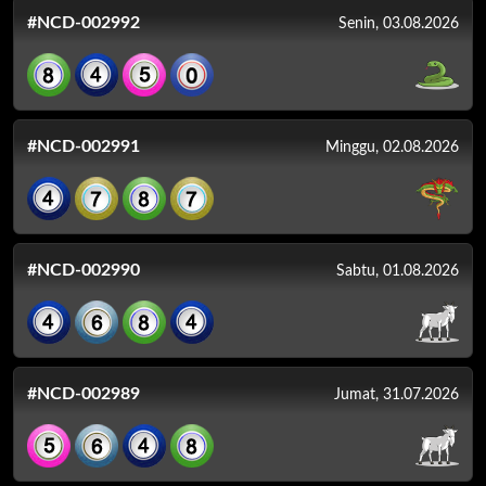
#NCD-002992
Senin, 03.08.2026
#NCD-002991
Minggu, 02.08.2026
#NCD-002990
Sabtu, 01.08.2026
#NCD-002989
Jumat, 31.07.2026