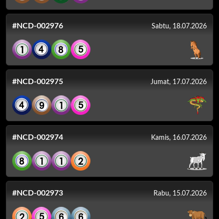
#NCD-002976
Sabtu, 18.07.2026
#NCD-002975
Jumat, 17.07.2026
#NCD-002974
Kamis, 16.07.2026
#NCD-002973
Rabu, 15.07.2026