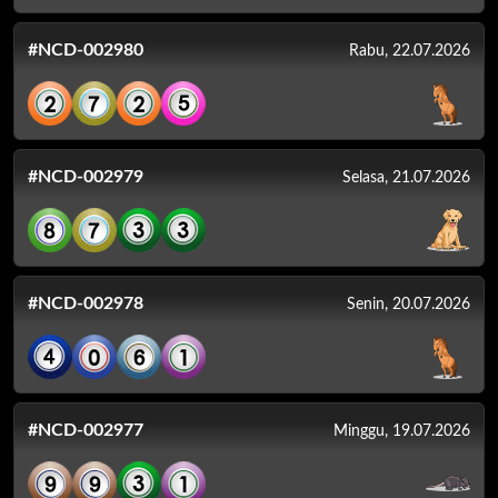
#NCD-002980
Rabu, 22.07.2026
#NCD-002979
Selasa, 21.07.2026
#NCD-002978
Senin, 20.07.2026
#NCD-002977
Minggu, 19.07.2026