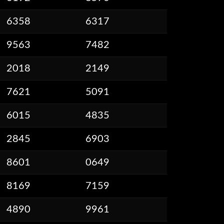
6358
6317
9563
7482
2018
2149
7621
5091
6015
4835
2845
6903
8601
0649
8169
7159
4890
9961