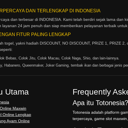
RPERCAYA DAN TERLENGKAP DI INDONESIA
 dan terbesar di INDONESIA. Kami telah berdiri sejak lama dan kini 
an layanan 24 jam penuh dan siap memberikan pelayanan terbaik untuk
ENGAN FITUR PALING LENGKAP
ah togel, yakni hadiah DISCOUNT, NO DISCOUNT, PRIZE 1, PRIZE 2,
eperti:
 Bebas, Colok Jitu, Colok Macau, Colok Naga, Shio, dan lain-lainnya.
y, Habanero, Queenmaker, Joker Gaming, tembak ikan dan berbagai jenis pe
u Utama
Frequently Ask
Apa itu Totonesia
nesia
 Online Maxwin
Totonesia adalah platform gam
l Online Lengkap
terpercaya, game slot maxwin
ung Ayam Online