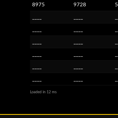
8975
9728
5
____
____
_
____
____
_
____
____
_
____
____
_
____
____
_
____
____
_
Loaded in 12 ms