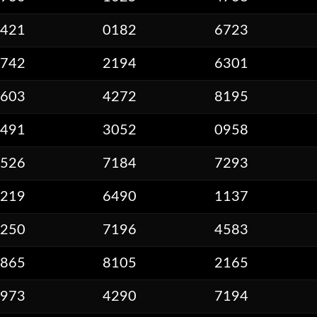
421
0182
6723
742
2194
6301
603
4272
8195
491
3052
0958
526
7184
7293
219
6490
1137
250
7196
4583
865
8105
2165
973
4290
7194