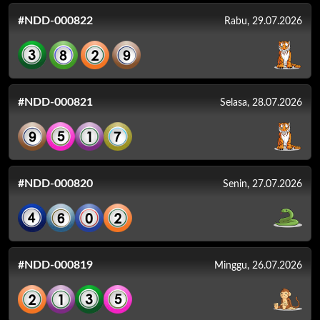
#NDD-000822
Rabu, 29.07.2026
#NDD-000821
Selasa, 28.07.2026
#NDD-000820
Senin, 27.07.2026
#NDD-000819
Minggu, 26.07.2026