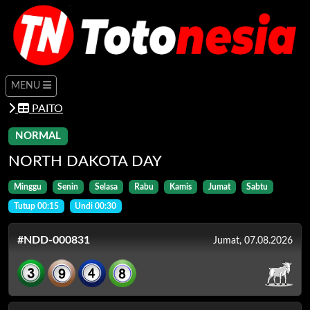
MENU
PAITO
NORMAL
NORTH DAKOTA DAY
Minggu
Senin
Selasa
Rabu
Kamis
Jumat
Sabtu
Tutup 00:15
Undi 00:30
#NDD-000831
Jumat, 07.08.2026